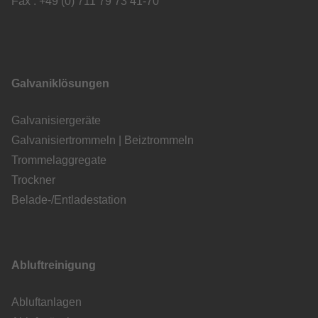
Fax : +49 (0) 711 79 73 41-70
Galvaniklösungen
Galvanisiergeräte
Galvanisiertrommeln | Beiztrommeln
Trommelaggregate
Trockner
Belade-/Entladestation
Abluftreinigung
Abluftanlagen