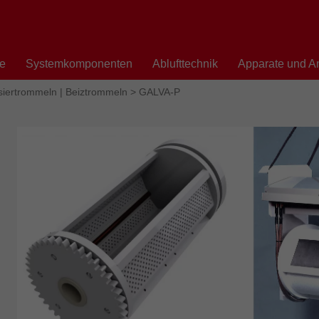
te
Systemkomponenten
Ablufttechnik
Apparate und A
siertrommeln | Beiztrommeln
>
GALVA-P