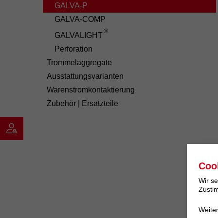
GALVA-P
GALVA-COMP
®
GALVALIGHT
Perforation
Trommelaggregate
Ausstattungsvarianten
Warenstromkontaktierung
Zubehör | Ersatzteile
Coo
Wir se
Zustim
Weite