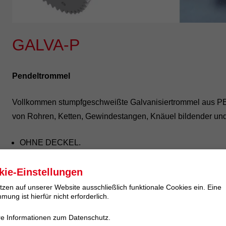
GALVA-P
Pendeltrommel
Vollkommen stumpfgeschweißte Galvanisiertrommel aus PE
von Rohren, Ketten, Gewindestangen, Knäuel bildender un
OHNE DECKEL.
Diese Trommel wird in spezielle Trommelaggregate v
kie-Einstellungen
eine Steuerung, die die Trommel zwischen 2 fixen Punkten
tzen auf unserer Website ausschließlich funktionale Cookies ein. Eine
Aufgrund der deckellosen Ausführung verfügt die Tromm
mung ist hierfür nicht erforderlich.
Elektrolytaustausch und ein besonders gutes Abscheideve
Das Pendeln bewirkt eine extrem schonende Behandlung
re Informationen zum Datenschutz.