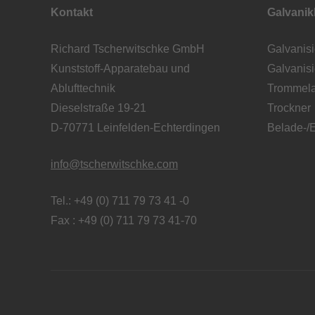
Kontakt
Galvani
Richard Tscherwitschke GmbH
Galvanisi
Kunststoff-Apparatebau und
Galvanis
Ablufttechnik
Trommela
Dieselstraße 19-21
Trockner
D-70771 Leinfelden-Echterdingen
Belade-/E
info@tscherwitschke.com
Tel.: +49 (0) 711 79 73 41 -0
Fax : +49 (0) 711 79 73 41-70