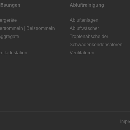
klösungen
Abluftreinigung
ergeräte
Abluftanlagen
iertrommeln | Beiztrommeln
Abluftwäscher
ggregate
Tropfenabscheider
Schwadenkondensatoren
ntladestation
Ventilatoren
Imp