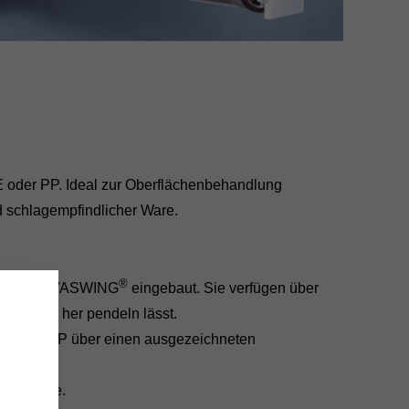
 oder PP. Ideal zur Oberflächenbehandlung
d schlagempfindlicher Ware.
®
om Typ GALVASWING
eingebaut. Sie verfügen über
 hin und her pendeln lässt.
el GALVA-P über einen ausgezeichneten
rhalten.
 der Ware.