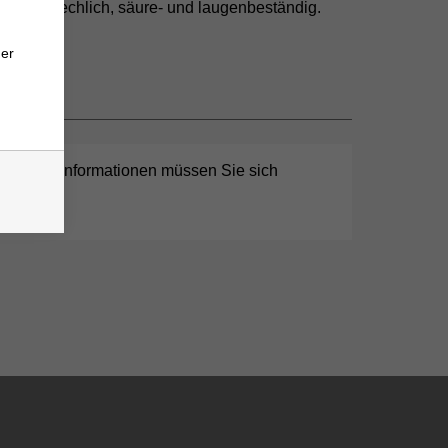
 unzerbrechlich, säure- und laugenbeständig.
ge.
ner
chnische Informationen müssen Sie sich