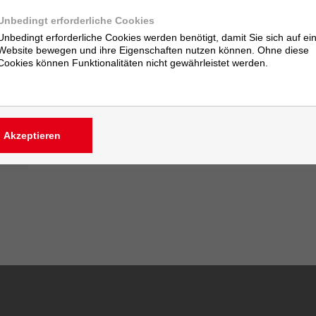
Die verwendeten Trommelwerkstoffe sind hoch abriebfest,
Unbedingt erforderliche Cookies
Füllgewicht abhängig von Trommeldurchmesser und Län
Unbedingt erforderliche Cookies werden benötigt, damit Sie sich auf ei
Website bewegen und ihre Eigenschaften nutzen können. Ohne diese
Cookies können Funktionalitäten nicht gewährleistet werden.
Downloads
Zum Download unserer Datenblätter und für weitere te
anmelden.
» anmelden
Akzeptieren